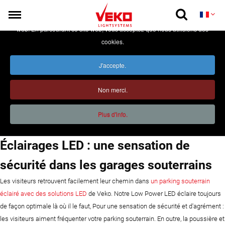
Nous utilisons des cookies pour améliorer votre expérience sur notre site
web. En parcourant ce site web, vous acceptez que nous utilisions des
PRODUITS
cookies.
DURABILITÉ
J'accepte.
APPLICATIONS
Accueil
>
Applications
>
Garages souterrains
Non merci.
RÉALISATIONS
Garages souterrains
Plus d'info.
SMART LIGHTING
CONTACT
Éclairages LED : une sensation de
sécurité dans les garages souterrains
Les visiteurs retrouvent facilement leur chemin dans
un parking souterrain
éclairé avec des solutions LED
de Veko. Notre Low Power LED éclaire toujours
de façon optimale là où il le faut, Pour une sensation de sécurité et d'agrément :
les visiteurs aiment fréquenter votre parking souterrain. En outre, la poussière et