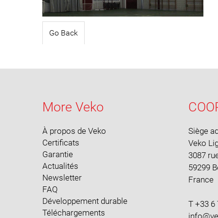
Go Back
More Veko
COO
À propos de Veko
Siège ad
Certificats
Veko Li
Garantie
3087 rue
Actualités
59299 
Newsletter
France
FAQ
Développement durable
T +33 6 
Téléchargements