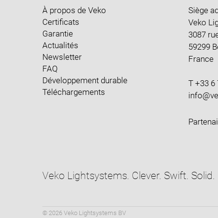
À propos de Veko
Siège ad
Certificats
Veko Li
Garantie
3087 rue
Actualités
59299 
Newsletter
France
FAQ
Développement durable
T +33 6 
Téléchargements
Partena
Veko Lightsystems. Clever. Swift. Solid.
© 2026 Veko Lightsystems BV