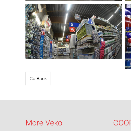
Go Back
More Veko
COO