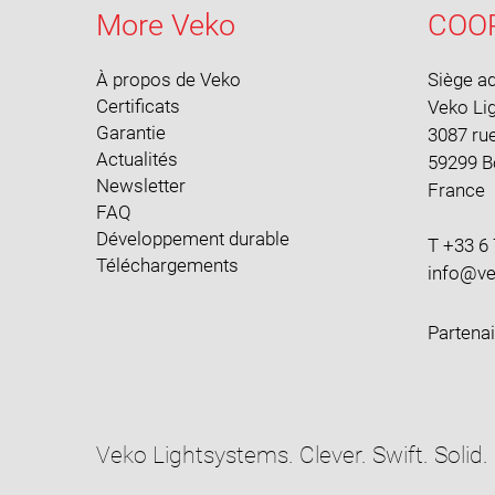
More Veko
COO
À propos de Veko
Siège ad
Certificats
Veko Li
Garantie
3087 rue
Actualités
59299 
Newsletter
France
FAQ
Développement durable
T +33 6 
Téléchargements
Partena
Veko Lightsystems. Clever. Swift. Solid.